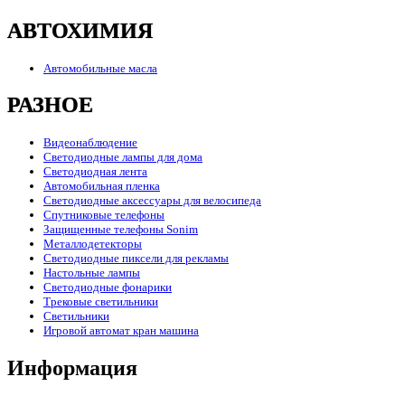
АВТОХИМИЯ
Автомобильные масла
РАЗНОЕ
Видеонаблюдение
Светодиодные лампы для дома
Светодиодная лента
Автомобильная пленка
Светодиодные аксессуары для велосипеда
Спутниковые телефоны
Защищенные телефоны Sonim
Металлодетекторы
Светодиодные пиксели для рекламы
Настольные лампы
Светодиодные фонарики
Трековые светильники
Светильники
Игровой автомат кран машина
Информация