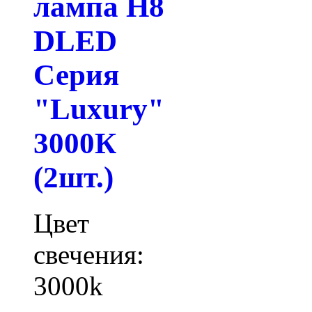
лампа H8
DLED
Серия
"Luxury"
3000К
(2шт.)
Цвет
свечения:
3000k