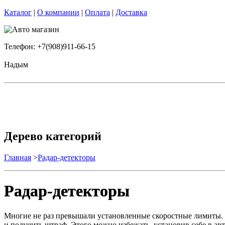
Каталог
|
О компании
|
Оплата
|
Доставка
Телефон: +7(908)911-66-15
Надым
Дерево категорий
Главная
>
Радар-детекторы
Радар-детекторы
Многие не раз превышали установленные скоростные лимиты. Кт
и получить штраф. Этого можно избежать, установив себе в а