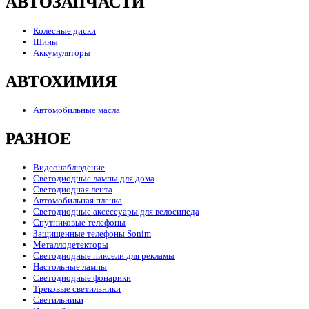
АВТОЗАПЧАСТИ
Колесные диски
Шины
Аккумуляторы
АВТОХИМИЯ
Автомобильные масла
РАЗНОЕ
Видеонаблюдение
Светодиодные лампы для дома
Светодиодная лента
Автомобильная пленка
Светодиодные аксессуары для велосипеда
Спутниковые телефоны
Защищенные телефоны Sonim
Металлодетекторы
Светодиодные пиксели для рекламы
Настольные лампы
Светодиодные фонарики
Трековые светильники
Светильники