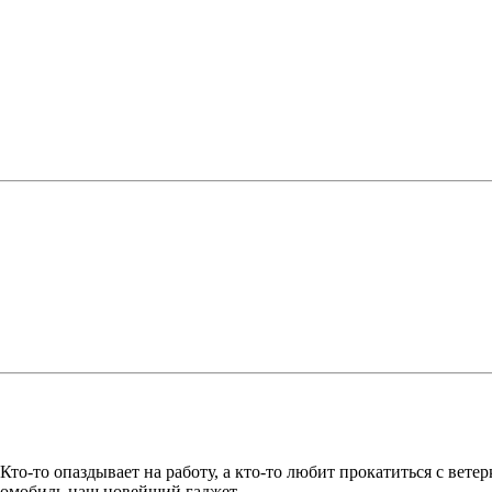
о-то опаздывает на работу, а кто-то любит прокатиться с вете
втомобиль наш новейший гаджет.