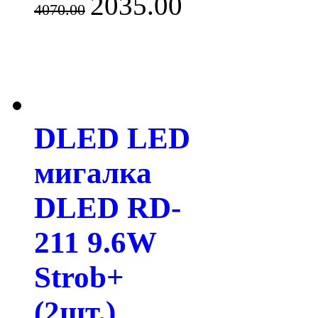
2035.00
4070.00
DLED LED
мигалка
DLED RD-
211 9.6W
Strob+
(2шт.)