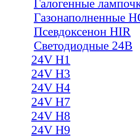
Галогенные лампоч
Газонаполненные H
Псевдоксенон HIR
Cветодиодные 24B
24V H1
24V H3
24V H4
24V H7
24V H8
24V H9