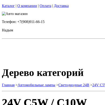
Каталог
|
О компании
|
Оплата
|
Доставка
Телефон: +7(908)911-66-15
Надым
Дерево категорий
Главная
>
Автомобильные лампы
>
Cветодиодные 24B
>
24V C5
24V C5W / C10W