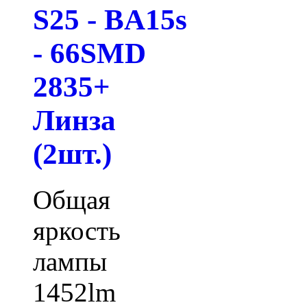
S25 - BA15s
- 66SMD
2835+
Линза
(2шт.)
Общая
яркость
лампы
1452lm