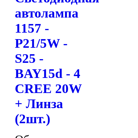
автолампа
1157 -
P21/5W -
S25 -
BAY15d - 4
CREE 20W
+ Линза
(2шт.)