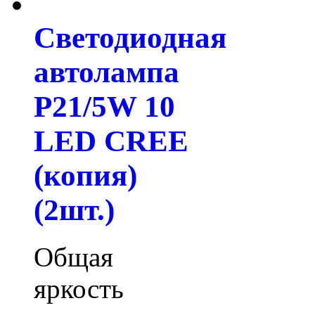
Светодиодная
автолампа
P21/5W 10
LED CREE
(копия)
(2шт.)
Общая
яркость