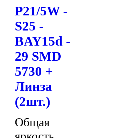
P21/5W -
S25 -
BAY15d -
29 SMD
5730 +
Линза
(2шт.)
Общая
яркость