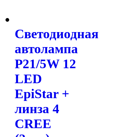
Светодиодная
автолампа
P21/5W 12
LED
EpiStar +
линза 4
CREE