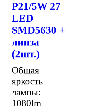
P21/5W 27
LED
SMD5630 +
линза
(2шт.)
Общая
яркость
лампы:
1080lm