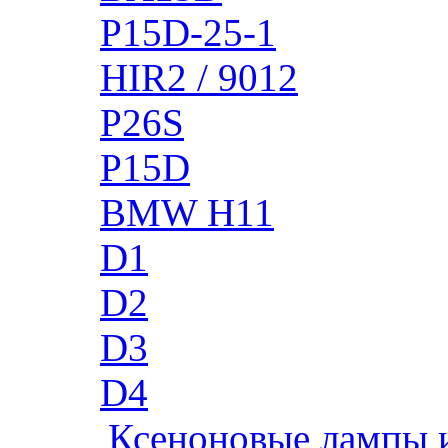
P15D-25-1
HIR2 / 9012
P26S
P15D
BMW H11
D1
D2
D3
D4
Ксеноновые лампы 