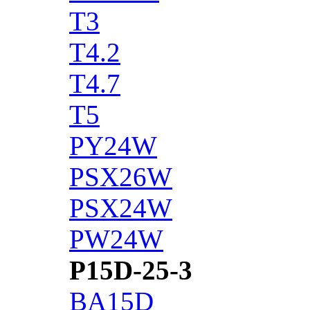
T3
T4.2
T4.7
T5
PY24W
PSX26W
PSX24W
PW24W
P15D-25-3
BA15D