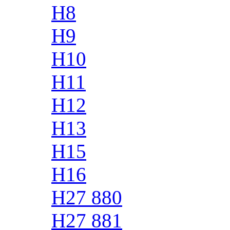
H8
H9
H10
H11
H12
H13
H15
H16
H27 880
H27 881