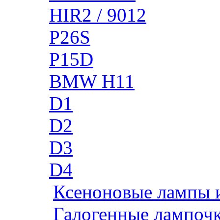
HIR2 / 9012
P26S
P15D
BMW H11
D1
D2
D3
D4
Ксеноновые лампы 
Галогенные лампоч