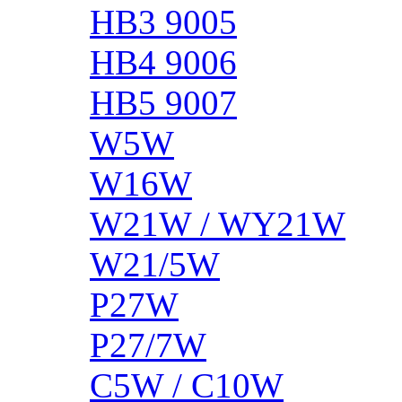
HB3 9005
HB4 9006
HB5 9007
W5W
W16W
W21W / WY21W
W21/5W
P27W
P27/7W
C5W / C10W