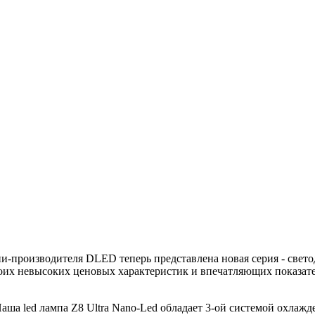
и-производителя DLED теперь представлена новая серия - свет
воих невысоких ценовых характеристик и впечатляющих показат
ша led лампа Z8 Ultra Nano-Led обладает 3-ой системой охлажд