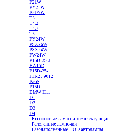
P21W
PY21W
P21/5W
T3
T4.2
T4.7
T5
PY24W
PSX26W
PSX24W
PW24W
P15D-25-3
BA15D
P15D-25-1
HIR2 / 9012
P26S
P15D
BMW H11
D1
D2
D3
D4
Ксеноновые лампы и комплектующие
Галогенные лампочки
Газонаполненные HOD автолампы