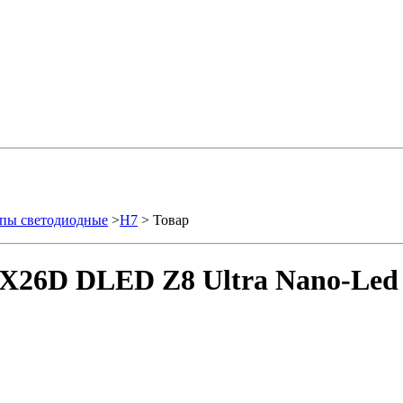
пы светодиодные
>
H7
> Товар
X26D DLED Z8 Ultra Nano-Led