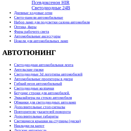
Псевдоксенон HIR
Cветодиодные 24B
Дневные ходовые огни
Свето-панели автомобильные
Набор ламп для подсветки салона автомобиля
Оптика, фары
Фары рабочего света
Автомобильные аксессуары
Цоколи для автомобильных ламп
АВТОТЮНИНГ
Светодиодная автомобильная лента
Ангельские глазки
Светодиодные 3d логотипы автомобилей
Автомобильные проекторы в двери
Гибкий неон автомобильный
Светодиодные колпачки
Бегущие строки для автомобилей.
Эквалайзеры на стекло автомобиля
Обманки для светодиодных автоламп
Дополнительные стоп-сигналы
Повторители указателей поворота
Дополнительные габариты
Светящиеся крышки на ступицы (диски)
Накладки на капот
Детские автокресла