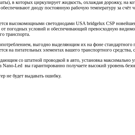
платы), в которых циркулирует жидкость, охлаждая дорожку, на 
обеспечивают диоду постоянную рабочую температуру за счёт чего
вается высокомощными светодиодами USA bridgelux CSP новейше
от погодных условий и обеспечивающий превосходную видимост
го транспорта.
потреблением, выгодно выделяющим их на фоне стандартного га
ся на питательных элементах вашего транспортного средства, с
дающим со штатной проводкой в авто, установка максимально у
 Nano-Led вы гарантированно получаете высокий уровень безо
р не будет выдавать ошибку.