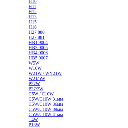
H10
H11
H12
H13
H15
H16
H27 880
H27 881
HB1 9004
HB3 9005
HB4 9006
HB5 9007
W5W
W16W
W21W / WY21W
W21/5W
P27W
P27/7W
C5W / C10W
C5W/C10W 31мм
C5W/C10W 36мм
C5W/C10W 39мм
C5W/C10W 41мм
T4W
P13W