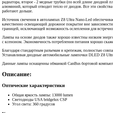
радиатора, второе - 2 медные трубки (по всей длине диодной 
алюминий, который отводит тепло от диодов. Все эти свойства 
работают дольше.
Источник свечения в автолампах Z8 Ultra Nano-Led обеспечи
качественно освещающий дорожное покрытие вне зависимости 
границей, исключающей возможность ослепления для встречно
Лампы на основе диодов также хорошо известны низким энерго
с ксеноном. Экономичность потребления питания хорошо скажет
Благодаря стандартным разъемам и крепежам, полностью совпа
Устанавливая диодные автомобильные лампочки DLED Z8 Ultra
Данные лампы оснащенны обманкой CanBus бортовой компьюте
Описание:
Оптические характеристики
Общая яркость лампы: 13000 lumen
Светодиоды USA bridgelux CSP
Угол света: 360 градусов