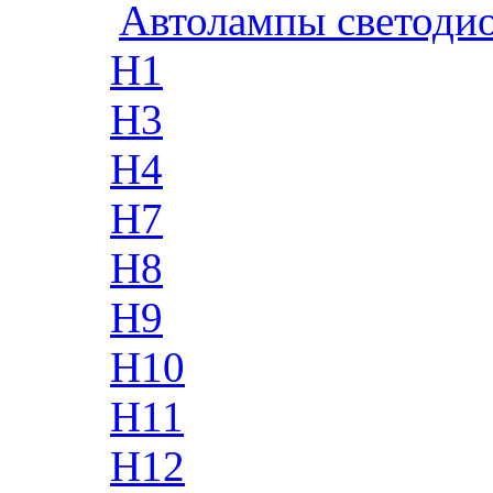
Автолампы светоди
H1
H3
H4
H7
H8
H9
H10
H11
H12