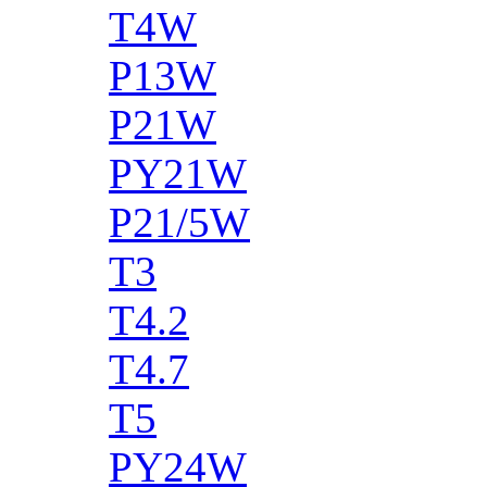
T4W
P13W
P21W
PY21W
P21/5W
T3
T4.2
T4.7
T5
PY24W