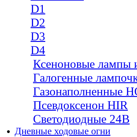
D1
D2
D3
D4
Ксеноновые лампы 
Галогенные лампоч
Газонаполненные H
Псевдоксенон HIR
Cветодиодные 24B
Дневные ходовые огни