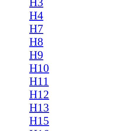
H3
H4
H7
H8
H9
H10
H11
H12
H13
H15