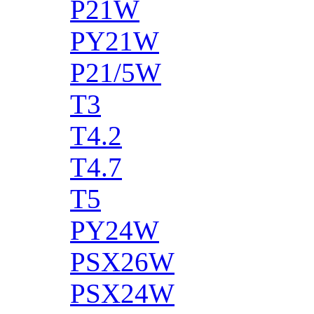
P21W
PY21W
P21/5W
T3
T4.2
T4.7
T5
PY24W
PSX26W
PSX24W