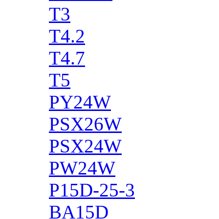
T3
T4.2
T4.7
T5
PY24W
PSX26W
PSX24W
PW24W
P15D-25-3
BA15D