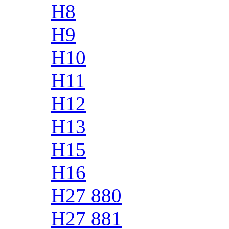
H8
H9
H10
H11
H12
H13
H15
H16
H27 880
H27 881