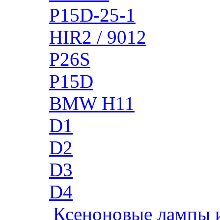
P15D-25-1
HIR2 / 9012
P26S
P15D
BMW H11
D1
D2
D3
D4
Ксеноновые лампы 