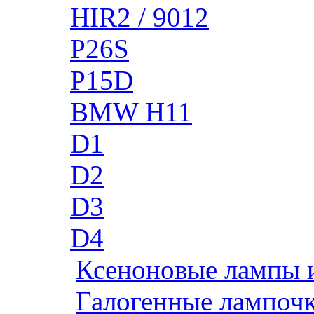
HIR2 / 9012
P26S
P15D
BMW H11
D1
D2
D3
D4
Ксеноновые лампы 
Галогенные лампоч