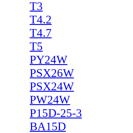
T3
T4.2
T4.7
T5
PY24W
PSX26W
PSX24W
PW24W
P15D-25-3
BA15D