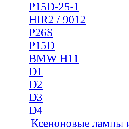
P15D-25-1
HIR2 / 9012
P26S
P15D
BMW H11
D1
D2
D3
D4
Ксеноновые лампы 