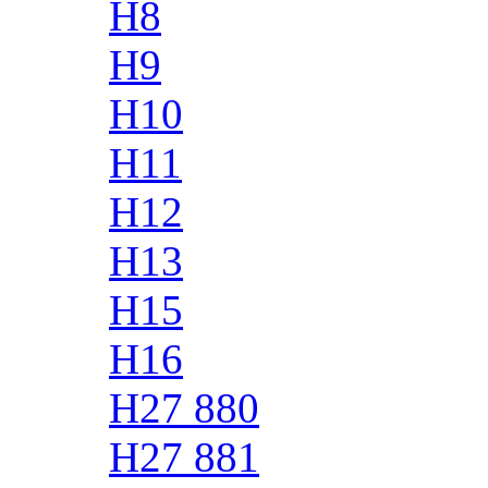
H8
H9
H10
H11
H12
H13
H15
H16
H27 880
H27 881