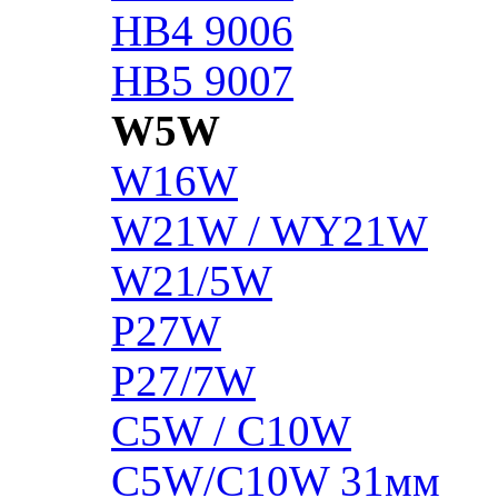
HB4 9006
HB5 9007
W5W
W16W
W21W / WY21W
W21/5W
P27W
P27/7W
C5W / C10W
C5W/C10W 31мм