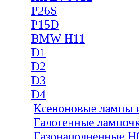
P26S
P15D
BMW H11
D1
D2
D3
D4
Ксеноновые лампы 
Галогенные лампоч
Газонаполненные H