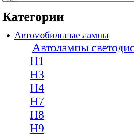
Категории
Автомобильные лампы
Автолампы светоди
H1
H3
H4
H7
H8
H9