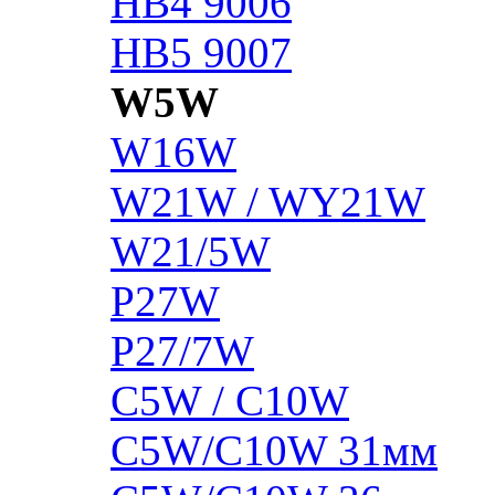
HB4 9006
HB5 9007
W5W
W16W
W21W / WY21W
W21/5W
P27W
P27/7W
C5W / C10W
C5W/C10W 31мм