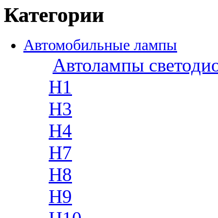
Категории
Автомобильные лампы
Автолампы светоди
H1
H3
H4
H7
H8
H9