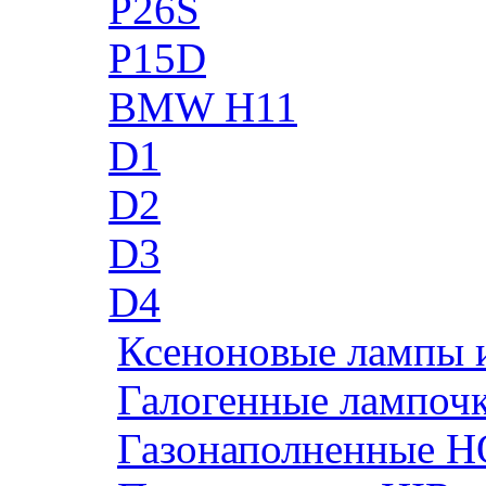
P26S
P15D
BMW H11
D1
D2
D3
D4
Ксеноновые лампы 
Галогенные лампоч
Газонаполненные H