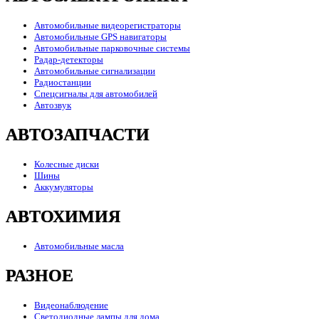
Автомобильные видеорегистраторы
Автомобильные GPS навигаторы
Автомобильные парковочные системы
Радар-детекторы
Автомобильные сигнализации
Радиостанции
Спецсигналы для автомобилей
Автозвук
АВТОЗАПЧАСТИ
Колесные диски
Шины
Аккумуляторы
АВТОХИМИЯ
Автомобильные масла
РАЗНОЕ
Видеонаблюдение
Светодиодные лампы для дома