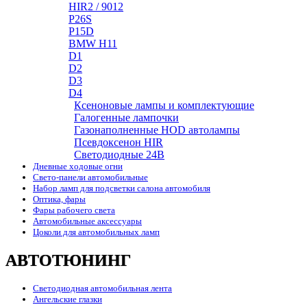
HIR2 / 9012
P26S
P15D
BMW H11
D1
D2
D3
D4
Ксеноновые лампы и комплектующие
Галогенные лампочки
Газонаполненные HOD автолампы
Псевдоксенон HIR
Cветодиодные 24B
Дневные ходовые огни
Свето-панели автомобильные
Набор ламп для подсветки салона автомобиля
Оптика, фары
Фары рабочего света
Автомобильные аксессуары
Цоколи для автомобильных ламп
АВТОТЮНИНГ
Светодиодная автомобильная лента
Ангельские глазки