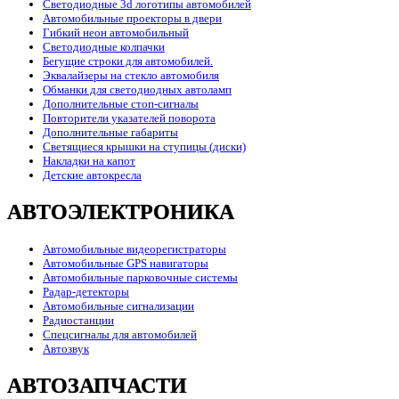
Светодиодные 3d логотипы автомобилей
Автомобильные проекторы в двери
Гибкий неон автомобильный
Светодиодные колпачки
Бегущие строки для автомобилей.
Эквалайзеры на стекло автомобиля
Обманки для светодиодных автоламп
Дополнительные стоп-сигналы
Повторители указателей поворота
Дополнительные габариты
Светящиеся крышки на ступицы (диски)
Накладки на капот
Детские автокресла
АВТОЭЛЕКТРОНИКА
Автомобильные видеорегистраторы
Автомобильные GPS навигаторы
Автомобильные парковочные системы
Радар-детекторы
Автомобильные сигнализации
Радиостанции
Спецсигналы для автомобилей
Автозвук
АВТОЗАПЧАСТИ