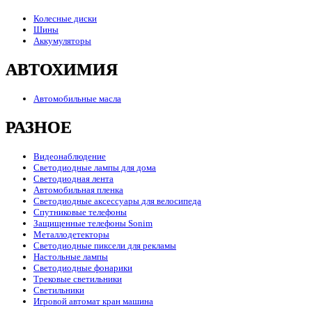
Колесные диски
Шины
Аккумуляторы
АВТОХИМИЯ
Автомобильные масла
РАЗНОЕ
Видеонаблюдение
Светодиодные лампы для дома
Светодиодная лента
Автомобильная пленка
Светодиодные аксессуары для велосипеда
Спутниковые телефоны
Защищенные телефоны Sonim
Металлодетекторы
Светодиодные пиксели для рекламы
Настольные лампы
Светодиодные фонарики
Трековые светильники
Светильники
Игровой автомат кран машина