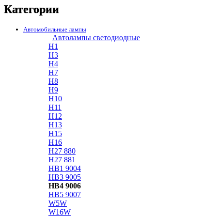
Категории
Автомобильные лампы
Автолампы светодиодные
H1
H3
H4
H7
H8
H9
H10
H11
H12
H13
H15
H16
H27 880
H27 881
HB1 9004
HB3 9005
HB4 9006
HB5 9007
W5W
W16W