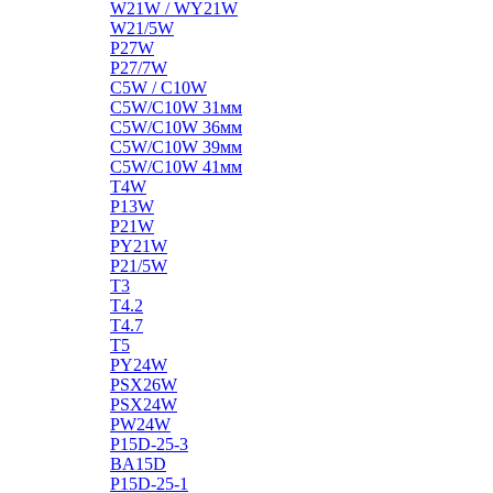
W21W / WY21W
W21/5W
P27W
P27/7W
C5W / C10W
C5W/C10W 31мм
C5W/C10W 36мм
C5W/C10W 39мм
C5W/C10W 41мм
T4W
P13W
P21W
PY21W
P21/5W
T3
T4.2
T4.7
T5
PY24W
PSX26W
PSX24W
PW24W
P15D-25-3
BA15D
P15D-25-1