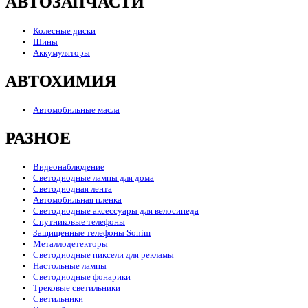
АВТОЗАПЧАСТИ
Колесные диски
Шины
Аккумуляторы
АВТОХИМИЯ
Автомобильные масла
РАЗНОЕ
Видеонаблюдение
Светодиодные лампы для дома
Светодиодная лента
Автомобильная пленка
Светодиодные аксессуары для велосипеда
Спутниковые телефоны
Защищенные телефоны Sonim
Металлодетекторы
Светодиодные пиксели для рекламы
Настольные лампы
Светодиодные фонарики
Трековые светильники
Светильники