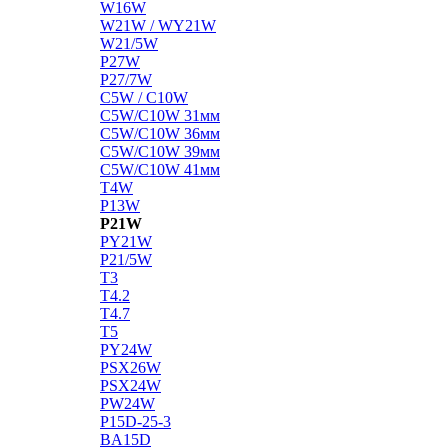
W16W
W21W / WY21W
W21/5W
P27W
P27/7W
C5W / C10W
C5W/C10W 31мм
C5W/C10W 36мм
C5W/C10W 39мм
C5W/C10W 41мм
T4W
P13W
P21W
PY21W
P21/5W
T3
T4.2
T4.7
T5
PY24W
PSX26W
PSX24W
PW24W
P15D-25-3
BA15D