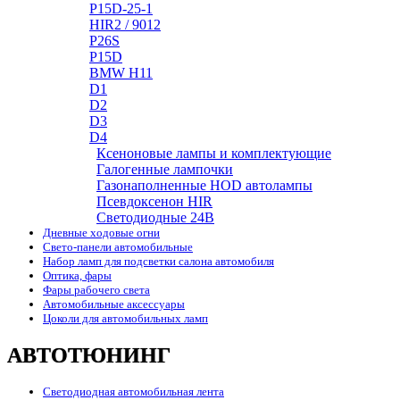
P15D-25-1
HIR2 / 9012
P26S
P15D
BMW H11
D1
D2
D3
D4
Ксеноновые лампы и комплектующие
Галогенные лампочки
Газонаполненные HOD автолампы
Псевдоксенон HIR
Cветодиодные 24B
Дневные ходовые огни
Свето-панели автомобильные
Набор ламп для подсветки салона автомобиля
Оптика, фары
Фары рабочего света
Автомобильные аксессуары
Цоколи для автомобильных ламп
АВТОТЮНИНГ
Светодиодная автомобильная лента