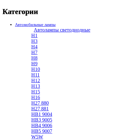
Категории
Автомобильные лампы
Автолампы светодиодные
H1
H3
H4
H7
H8
H9
H10
H11
H12
H13
H15
H16
H27 880
H27 881
HB1 9004
HB3 9005
HB4 9006
HB5 9007
W5W