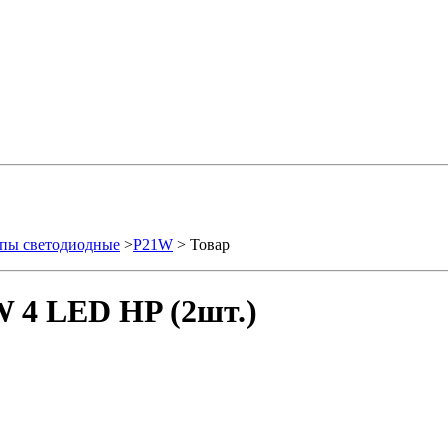
пы светодиодные
>
P21W
> Товар
 4 LED HP (2шт.)