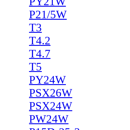
PY21W
P21/5W
T3
T4.2
T4.7
T5
PY24W
PSX26W
PSX24W
PW24W