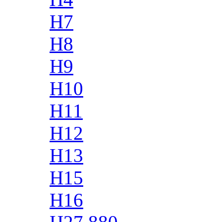
H7
H8
H9
H10
H11
H12
H13
H15
H16