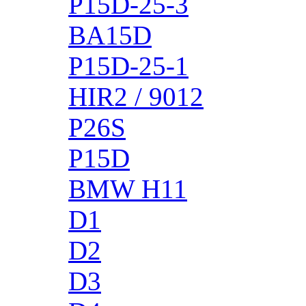
P15D-25-3
BA15D
P15D-25-1
HIR2 / 9012
P26S
P15D
BMW H11
D1
D2
D3