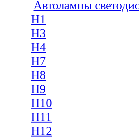
Автолампы светоди
H1
H3
H4
H7
H8
H9
H10
H11
H12