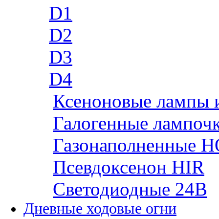
D1
D2
D3
D4
Ксеноновые лампы 
Галогенные лампоч
Газонаполненные H
Псевдоксенон HIR
Cветодиодные 24B
Дневные ходовые огни