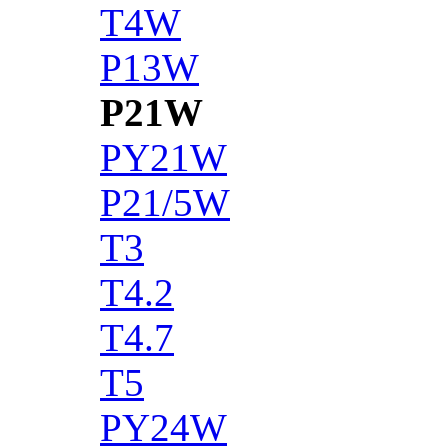
T4W
P13W
P21W
PY21W
P21/5W
T3
T4.2
T4.7
T5
PY24W