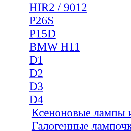
HIR2 / 9012
P26S
P15D
BMW H11
D1
D2
D3
D4
Ксеноновые лампы 
Галогенные лампоч