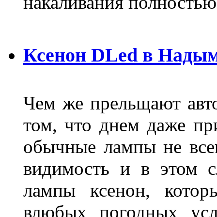
накаливания полностью
Ксенон DLed в Нады
Чем же прельщают авт
том, что днем даже п
обычные лампы не все
видимость и в этом с
лампы ксенон, котор
влюбых погодных усл