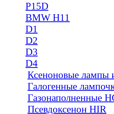
P15D
BMW H11
D1
D2
D3
D4
Ксеноновые лампы 
Галогенные лампоч
Газонаполненные H
Псевдоксенон HIR