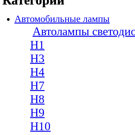
Категории
Автомобильные лампы
Автолампы светоди
H1
H3
H4
H7
H8
H9
H10