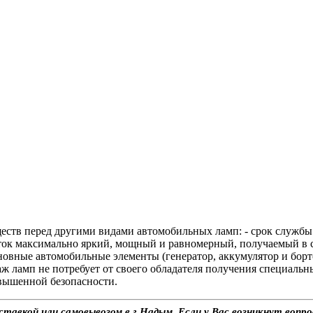
еств перед другими видами автомобильных ламп: - срок службы 
оток максимально яркий, мощный и равномерный, получаемый в 
новные автомобильные элементы (генератор, аккумулятор и борто
таж ламп не потребует от своего обладателя получения специаль
вышенной безопасности.
авкой или самовывозом в г.Надым. Если у Вас возникнут вопро