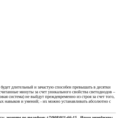
будет длительный и зачастую способен превышать в десятки
считанные минуты за счет уникального свойства светодиодов –
вая система) не выйдут преждевременно из строя за счет того,
ных навыков и умений; - их можно устанавливать абсолютно с
сы, звоните по телефону +7(908)911-66-15 . Наши менеджеры