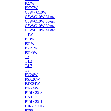
P27W
P27/7W
C5W / C10W
C5W/C10W 31мм
C5W/C10W 36мм
C5W/C10W 39мм
C5W/C10W 41мм
T4W
P13W
P21W
PY21W
P21/5W
T3
T4.2
T4.7
T5
PY24W
PSX26W
PSX24W
PW24W
P15D-25-3
BA15D
P15D-25-1
HIR2 / 9012
P26S