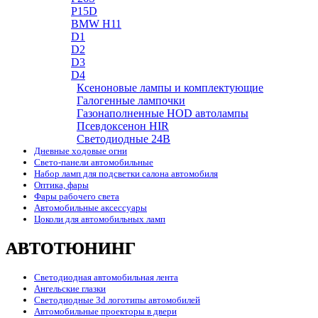
P15D
BMW H11
D1
D2
D3
D4
Ксеноновые лампы и комплектующие
Галогенные лампочки
Газонаполненные HOD автолампы
Псевдоксенон HIR
Cветодиодные 24B
Дневные ходовые огни
Свето-панели автомобильные
Набор ламп для подсветки салона автомобиля
Оптика, фары
Фары рабочего света
Автомобильные аксессуары
Цоколи для автомобильных ламп
АВТОТЮНИНГ
Светодиодная автомобильная лента
Ангельские глазки
Светодиодные 3d логотипы автомобилей
Автомобильные проекторы в двери