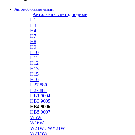
Автомобильные лампы
Автолампы светодиодные
H1
H3
H4
H7
H8
H9
H10
H11
H12
H13
H15
H16
H27 880
H27 881
HB1 9004
HB3 9005
HB4 9006
HB5 9007
W5W
W16W
W21W / WY21W
W21/5W