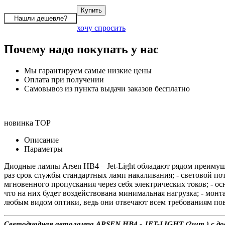
хочу спросить
Почему надо покупать у нас
Мы гарантируем самые низкие цены
Оплата при получении
Самовывоз из пункта выдачи заказов бесплатно
новинка
TOP
Описание
Параметры
Диодные лампы Arsen HB4 – Jet-Light обладают рядом преимущ
раз срок службы стандартных ламп накаливания; - световой п
мгновенного пропускания через себя электрических токов; - ос
что на них будет воздействована минимальная нагрузка; - мон
любым видом оптики, ведь они отвечают всем требованиям по
Светодиодная автолампа ARSEN HB4 - JET-LIGHT (2шт.) с дост