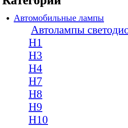
Категории
Автомобильные лампы
Автолампы светоди
H1
H3
H4
H7
H8
H9
H10