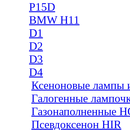
P15D
BMW H11
D1
D2
D3
D4
Ксеноновые лампы 
Галогенные лампоч
Газонаполненные H
Псевдоксенон HIR