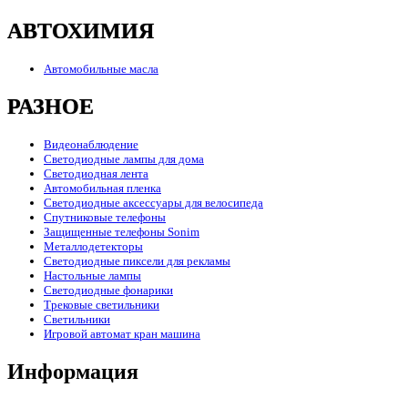
АВТОХИМИЯ
Автомобильные масла
РАЗНОЕ
Видеонаблюдение
Светодиодные лампы для дома
Светодиодная лента
Автомобильная пленка
Светодиодные аксессуары для велосипеда
Спутниковые телефоны
Защищенные телефоны Sonim
Металлодетекторы
Светодиодные пиксели для рекламы
Настольные лампы
Светодиодные фонарики
Трековые светильники
Светильники
Игровой автомат кран машина
Информация