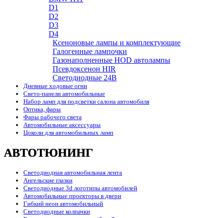
D1
D2
D3
D4
Ксеноновые лампы и комплектующие
Галогенные лампочки
Газонаполненные HOD автолампы
Псевдоксенон HIR
Cветодиодные 24B
Дневные ходовые огни
Свето-панели автомобильные
Набор ламп для подсветки салона автомобиля
Оптика, фары
Фары рабочего света
Автомобильные аксессуары
Цоколи для автомобильных ламп
АВТОТЮНИНГ
Светодиодная автомобильная лента
Ангельские глазки
Светодиодные 3d логотипы автомобилей
Автомобильные проекторы в двери
Гибкий неон автомобильный
Светодиодные колпачки