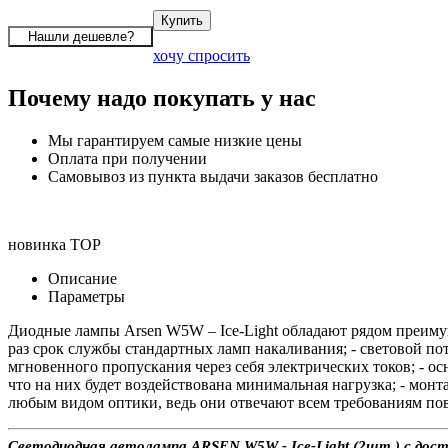
хочу спросить
Почему надо покупать у нас
Мы гарантируем самые низкие цены
Оплата при получении
Самовывоз из пункта выдачи заказов бесплатно
новинка
TOP
Описание
Параметры
Диодные лампы Arsen W5W – Ice-Light обладают рядом преимущ
раз срок службы стандартных ламп накаливания; - световой п
мгновенного пропускания через себя электрических токов; - ос
что на них будет воздействована минимальная нагрузка; - мон
любым видом оптики, ведь они отвечают всем требованиям по
Светодиодная автолампа ARSEN W5W - Ice-Light (2шт.) с дост