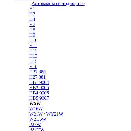
Автолампы светодиодные
H1
H3
H4
H7
H8
H9
H10
H11
H12
H13
H15
H16
H27 880
H27 881
HB1 9004
HB3 9005
HB4 9006
HB5 9007
W5W
W16W
W21W / WY21W
W21/5W
P27W
P27/7W