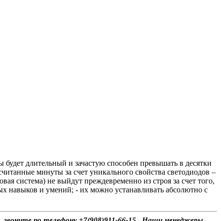
 будет длительный и зачастую способен превышать в десятки
считанные минуты за счет уникального свойства светодиодов –
вая система) не выйдут преждевременно из строя за счет того,
ных навыков и умений; - их можно устанавливать абсолютно с
ы, звоните по телефону +7(908)911-66-15 . Наши менеджеры