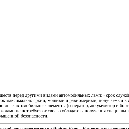
еств перед другими видами автомобильных ламп: - срок службы
оток максимально яркий, мощный и равномерный, получаемый в 
новные автомобильные элементы (генератор, аккумулятор и борто
таж ламп не потребует от своего обладателя получения специаль
вышенной безопасности.
авкой или самовывозом в г.Надым. Если у Вас возникнут вопрос