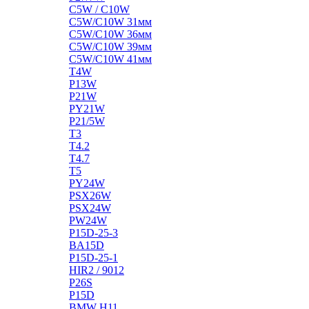
C5W / C10W
C5W/C10W 31мм
C5W/C10W 36мм
C5W/C10W 39мм
C5W/C10W 41мм
T4W
P13W
P21W
PY21W
P21/5W
T3
T4.2
T4.7
T5
PY24W
PSX26W
PSX24W
PW24W
P15D-25-3
BA15D
P15D-25-1
HIR2 / 9012
P26S
P15D
BMW H11