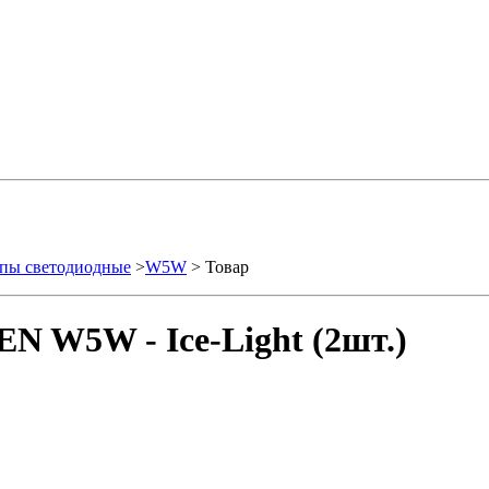
пы светодиодные
>
W5W
> Товар
N W5W - Ice-Light (2шт.)