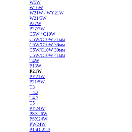
W5W
W16W
W21W / WY21W
W21/5W
P27W
P27/7W
C5W / C10W
C5W/C10W 31мм
C5W/C10W 36мм
C5W/C10W 39мм
C5W/C10W 41мм
T4W
P13W
P21W
PY21W
P21/5W
T3
T4.2
T4.7
T5
PY24W
PSX26W
PSX24W
PW24W
P15D-25-3