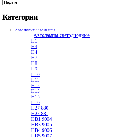
Категории
Автомобильные лампы
Автолампы светодиодные
H1
H3
H4
H7
H8
H9
H10
H11
H12
H13
H15
H16
H27 880
H27 881
HB1 9004
HB3 9005
HB4 9006
HB5 9007