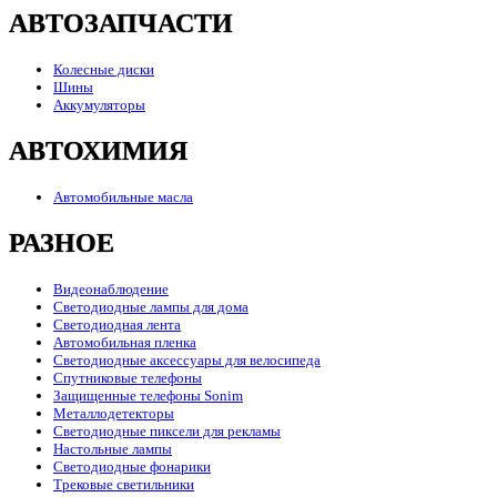
АВТОЗАПЧАСТИ
Колесные диски
Шины
Аккумуляторы
АВТОХИМИЯ
Автомобильные масла
РАЗНОЕ
Видеонаблюдение
Светодиодные лампы для дома
Светодиодная лента
Автомобильная пленка
Светодиодные аксессуары для велосипеда
Спутниковые телефоны
Защищенные телефоны Sonim
Металлодетекторы
Светодиодные пиксели для рекламы
Настольные лампы
Светодиодные фонарики
Трековые светильники