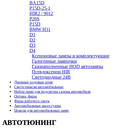
BA15D
P15D-25-1
HIR2 / 9012
P26S
P15D
BMW H11
D1
D2
D3
D4
Ксеноновые лампы и комплектующие
Галогенные лампочки
Газонаполненные HOD автолампы
Псевдоксенон HIR
Cветодиодные 24B
Дневные ходовые огни
Свето-панели автомобильные
Набор ламп для подсветки салона автомобиля
Оптика, фары
Фары рабочего света
Автомобильные аксессуары
Цоколи для автомобильных ламп
АВТОТЮНИНГ