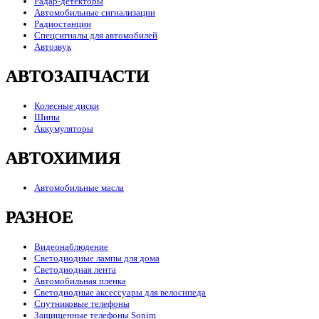
Радар-детекторы
Автомобильные сигнализации
Радиостанции
Спецсигналы для автомобилей
Автозвук
АВТОЗАПЧАСТИ
Колесные диски
Шины
Аккумуляторы
АВТОХИМИЯ
Автомобильные масла
РАЗНОЕ
Видеонаблюдение
Светодиодные лампы для дома
Светодиодная лента
Автомобильная пленка
Светодиодные аксессуары для велосипеда
Спутниковые телефоны
Защищенные телефоны Sonim