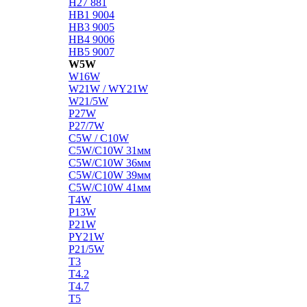
H27 881
HB1 9004
HB3 9005
HB4 9006
HB5 9007
W5W
W16W
W21W / WY21W
W21/5W
P27W
P27/7W
C5W / C10W
C5W/C10W 31мм
C5W/C10W 36мм
C5W/C10W 39мм
C5W/C10W 41мм
T4W
P13W
P21W
PY21W
P21/5W
T3
T4.2
T4.7
T5