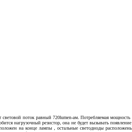
т световой поток равный 720lumen-ам. Потребляемая мощность 
обится нагрузочный резистор, она не будет вызывать появлени
положен на конце лампы , остальные светодиоды расположен