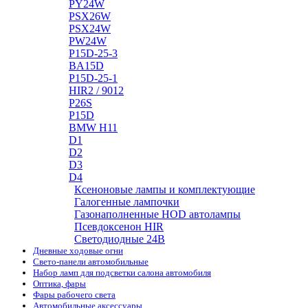
PY24W
PSX26W
PSX24W
PW24W
P15D-25-3
BA15D
P15D-25-1
HIR2 / 9012
P26S
P15D
BMW H11
D1
D2
D3
D4
Ксеноновые лампы и комплектующие
Галогенные лампочки
Газонаполненные HOD автолампы
Псевдоксенон HIR
Cветодиодные 24B
Дневные ходовые огни
Свето-панели автомобильные
Набор ламп для подсветки салона автомобиля
Оптика, фары
Фары рабочего света
Автомобильные аксессуары