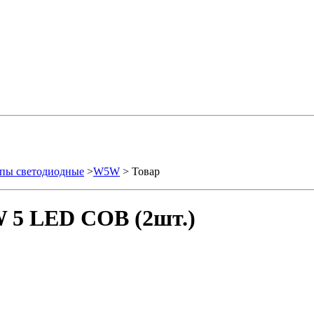
пы светодиодные
>
W5W
> Товар
 5 LED COB (2шт.)