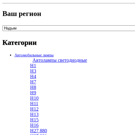
Ваш регион
Категории
Автомобильные лампы
Автолампы светодиодные
H1
H3
H4
H7
H8
H9
H10
H11
H12
H13
H15
H16
H27 880