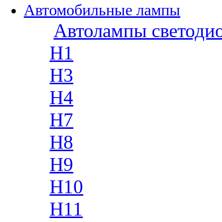
Автомобильные лампы
Автолампы светоди
H1
H3
H4
H7
H8
H9
H10
H11