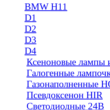
BMW H11
D1
D2
D3
D4
Ксеноновые лампы 
Галогенные лампоч
Газонаполненные H
Псевдоксенон HIR
Cветодиодные 24B