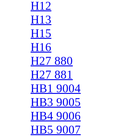
H12
H13
H15
H16
H27 880
H27 881
HB1 9004
HB3 9005
HB4 9006
HB5 9007