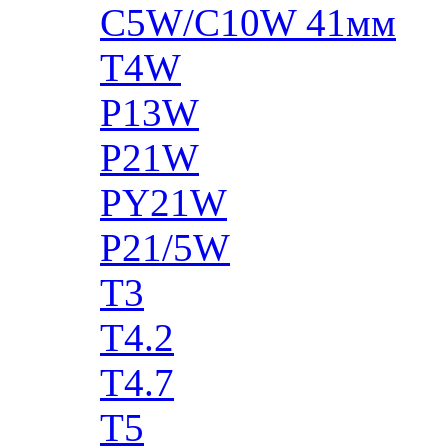
C5W/C10W 41мм
T4W
P13W
P21W
PY21W
P21/5W
T3
T4.2
T4.7
T5