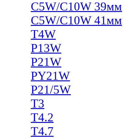
C5W/C10W 39мм
C5W/C10W 41мм
T4W
P13W
P21W
PY21W
P21/5W
T3
T4.2
T4.7