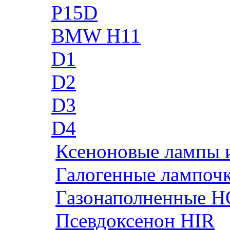
P15D
BMW H11
D1
D2
D3
D4
Ксеноновые лампы 
Галогенные лампоч
Газонаполненные H
Псевдоксенон HIR