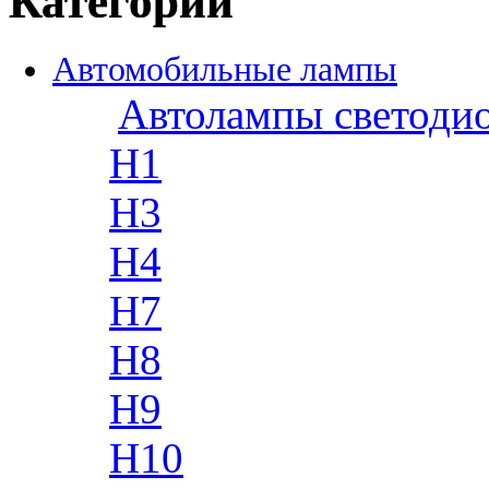
Категории
Автомобильные лампы
Автолампы светоди
H1
H3
H4
H7
H8
H9
H10