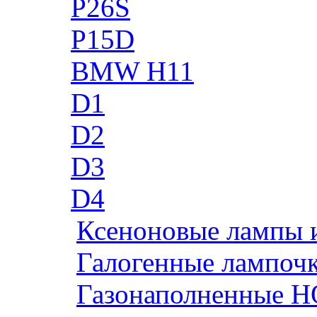
P26S
P15D
BMW H11
D1
D2
D3
D4
Ксеноновые лампы 
Галогенные лампоч
Газонаполненные H