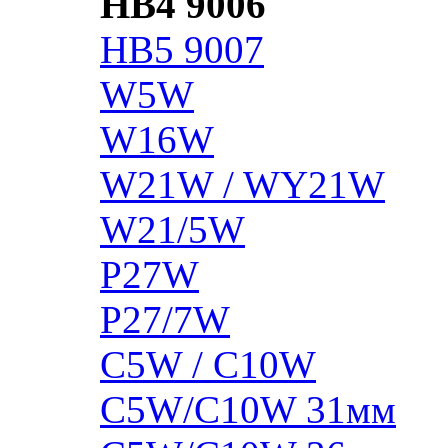
HB4 9006
HB5 9007
W5W
W16W
W21W / WY21W
W21/5W
P27W
P27/7W
C5W / C10W
C5W/C10W 31мм