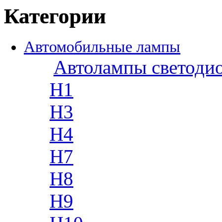
Категории
Автомобильные лампы
Автолампы светоди
H1
H3
H4
H7
H8
H9