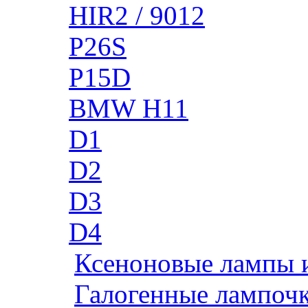
HIR2 / 9012
P26S
P15D
BMW H11
D1
D2
D3
D4
Ксеноновые лампы 
Галогенные лампоч