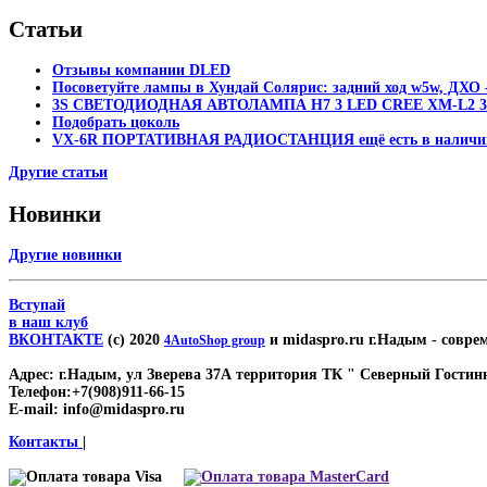
Статьи
Отзывы компании DLED
Посоветуйте лампы в Хундай Солярис: задний ход w5w, ДХО -
3S СВЕТОДИОДНАЯ АВТОЛАМПА H7 3 LED CREE XM-L2 30
Подобрать цоколь
VX-6R ПОРТАТИВНАЯ РАДИОСТАНЦИЯ ещё есть в наличи
Другие статьи
Новинки
Другие новинки
Вступай
в наш клуб
ВКОНТАКТЕ
(c) 2020
и midaspro.ru г.Надым
- совре
4AutoShop group
Адрес:
г.Надым, ул Зверева 37А территория ТК " Северный Гости
Телефон:
+7(908)911-66-15
E-mail:
info@midaspro.ru
Контакты
|