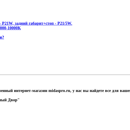
 P21W, задний габарит+стоп - P21/5W.
00-10000K
и?
менный интернет-магазин midaspro.ru, у нас вы найдете все для ваше
нный Двор"