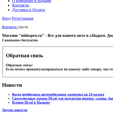
О компании в Надыме
Контакты
Доставка и Оплата
Вход
Регистрация
Корзина:
пуста
Магазин "midaspro.ru" - Все для вашего авто в г.Надым. Д
Cамовывоз бесплатно
Обратная связь
Обратная связь!
Если хотите проконсультироваться по какому-либо товару, мы г
Новости
Когда необходима автомобильная лампочка на 24 вольта
Светодиодные лампы DLed для подсветки номера, салона, б
Ксенон DLed в Надыме
Другие новости