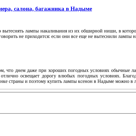
мера, салона, багажника в Надыме
о вытеснять лампы накаливания из их обширной ниши, в котор
 говорить не приходится: если они все еще не вытеснили лампы
м, что днем даже при хороших погодных условиях обычные ла
е отлично освещает дорогу влюбых погодных условиях. Благо
ке страны и поэтому купить лампы ксенон в Надыме можно в 